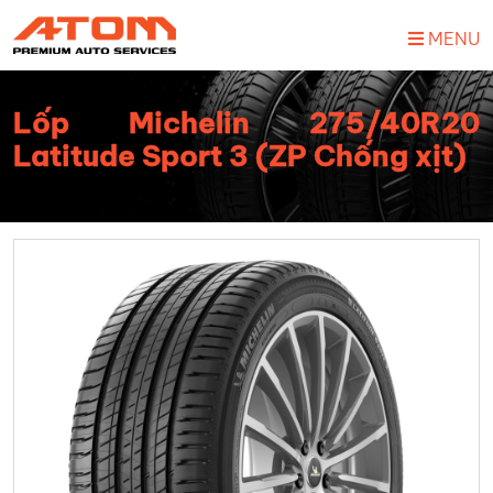
MENU
Lốp Michelin 275/40R20
Latitude Sport 3 (ZP Chống xịt)