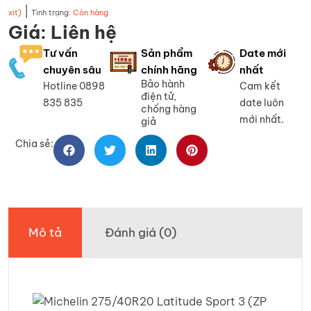
|
xịt)
Tình trạng:
Còn hàng
Giá: Liên hệ
Tư vấn
Sản phẩm
Date mới
chuyên sâu
chính hãng
nhất
Bảo hành
Hotline 0898
Cam kết
điện tử,
835 835
date luôn
chống hàng
mới nhất.
giả
Chia sẻ:
Mô tả
Đánh giá (0)