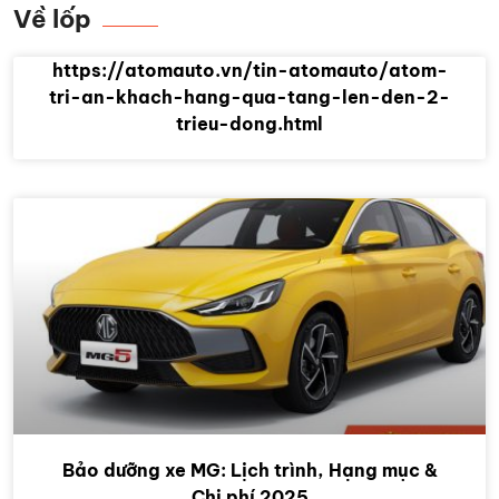
Về lốp
https://atomauto.vn/tin-atomauto/atom-
tri-an-khach-hang-qua-tang-len-den-2-
trieu-dong.html
Bảo dưỡng xe MG: Lịch trình, Hạng mục &
Chi phí 2025