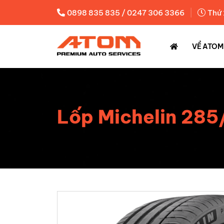
|
0898 835 835 / 0247 306 3366
Thứ 
VỀ ATOM
Lốp Michelin 285