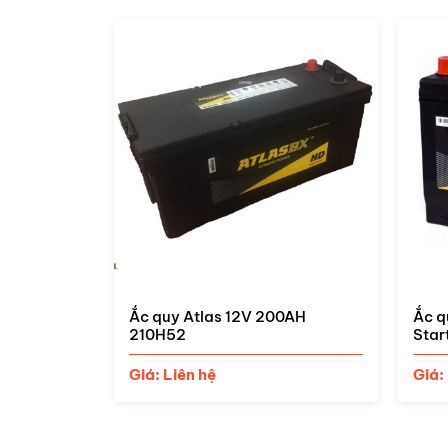
0AH
Ắc quy Atlas 12V 110AH 61000
Ắc q
Start Stop
Giá:
Giá: Liên hệ