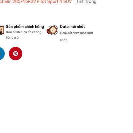
|
chelin 285/45R22 Pilot Sport 4 SUV
Tình trạng:
Sản phẩm chính hãng
Date mới nhất
Bảo hành điện tử, chống
Cam kết date luôn mới
hàng giả
nhất.