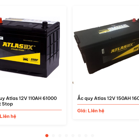
uy Atlas 12V 150AH 160G51
Ắc quy Atlas 12V 120AH 13
 Liên hệ
Giá: Liên hệ