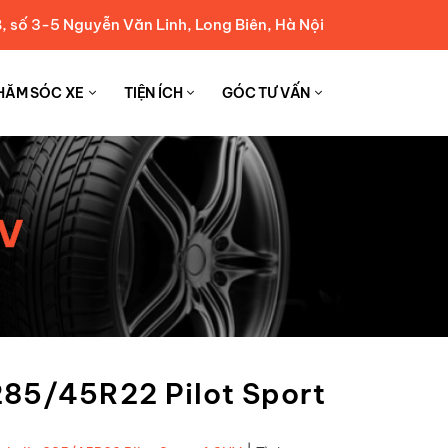
, số 3-5 Nguyễn Văn Linh, Long Biên, Hà Nội
HĂM SÓC XE
TIỆN ÍCH
GÓC TƯ VẤN
UV
285/45R22 Pilot Sport