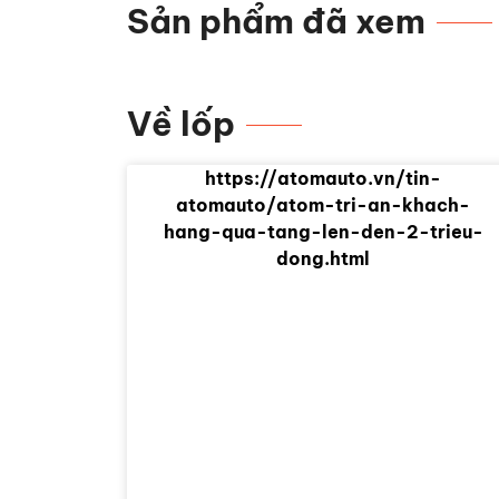
Sản phẩm đã xem
Về lốp
https://atomauto.vn/tin-
atomauto/atom-tri-an-khach-
hang-qua-tang-len-den-2-trieu-
dong.html