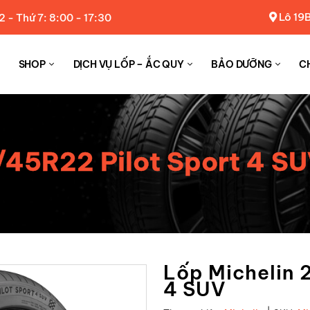
Lô 19B
2 - Thứ 7: 8:00 - 17:30
SHOP
DỊCH VỤ LỐP – ẮC QUY
BẢO DƯỠNG
C
/45R22 Pilot Sport 4 S
Lốp Michelin 
4 SUV