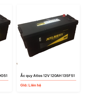
5F51
Ắc quy Atlas DIN 60038 12V
Ắc quy At
100AH
Giá: Liên 
Giá: Liên hệ