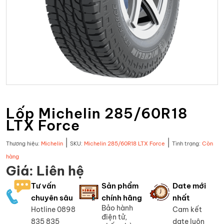
Lốp Michelin 285/60R18
LTX Force
|
|
Thương hiệu:
Michelin
SKU:
Michelin 285/60R18 LTX Force
Tình trạng:
Còn
hàng
Giá: Liên hệ
Tư vấn
Sản phẩm
Date mới
chuyên sâu
chính hãng
nhất
Bảo hành
Hotline 0898
Cam kết
điện tử,
835 835
date luôn