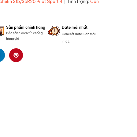
|
chelin 315/35R20 Pilot Sport 4
Tình trạng:
Còn
Sản phẩm chính hãng
Date mới nhất
Bảo hành điện tử, chống
Cam kết date luôn mới
hàng giả
nhất.