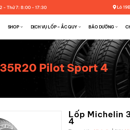
Lô 19B
2 - Thứ 7: 8:00 - 17:30
SHOP
DỊCH VỤ LỐP – ẮC QUY
BẢO DƯỠNG
C
35R20 Pilot Sport 4
Lốp Michelin 
4