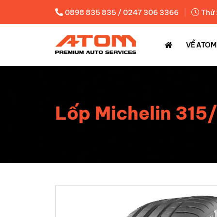
|
0898 835 835 / 0247 306 3366
Thứ 
VỀ ATOM
Lốp Michelin 315/