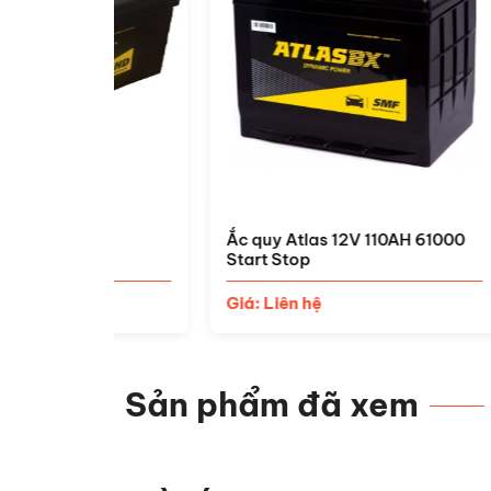
0AH
Ắc quy Atlas 12V 110AH 61000
Ắc q
Start Stop
Giá:
Giá: Liên hệ
Sản phẩm đã xem