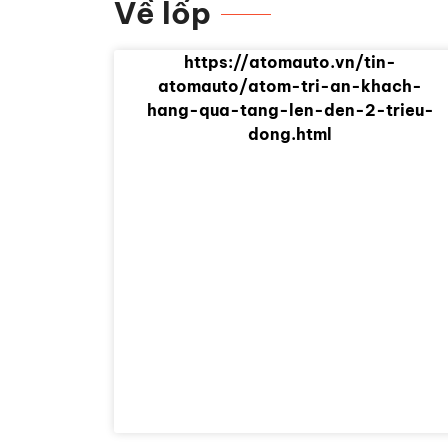
Về lốp
https://atomauto.vn/tin-
atomauto/atom-tri-an-khach-
hang-qua-tang-len-den-2-trieu-
dong.html