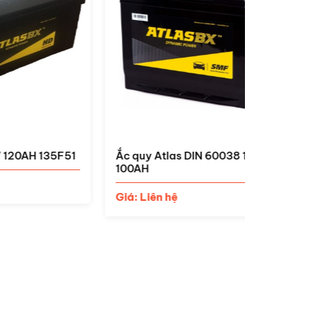
5F51
Ắc quy Atlas DIN 60038 12V
Ắc quy At
100AH
Giá: Liên 
Giá: Liên hệ