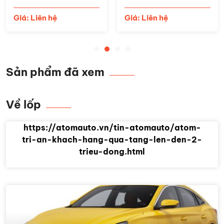
Giá: Liên hệ
Giá: Liên hệ
Sản phẩm đã xem
Về lốp
https://atomauto.vn/tin-atomauto/atom-
tri-an-khach-hang-qua-tang-len-den-2-
trieu-dong.html