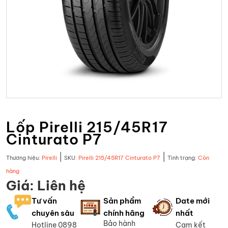
Lốp Pirelli 215/45R17
Cinturato P7
|
|
Thương hiệu:
Pirelli
SKU:
Pirelli 215/45R17 Cinturato P7
Tình trạng:
Còn
hàng
Giá: Liên hệ
Tư vấn
Sản phẩm
Date mới
chuyên sâu
chính hãng
nhất
Bảo hành
Hotline 0898
Cam kết