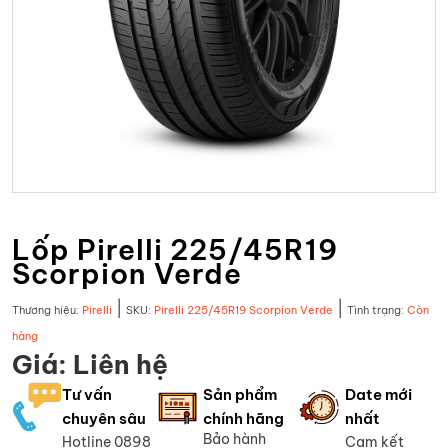
Lốp Pirelli 225/45R19
Scorpion Verde
|
|
Thương hiệu:
Pirelli
SKU:
Pirelli 225/45R19 Scorpion Verde
Tình trạng:
Còn
hàng
Giá: Liên hệ
Tư vấn
Sản phẩm
Date mới
chuyên sâu
chính hãng
nhất
Bảo hành
Hotline 0898
Cam kết