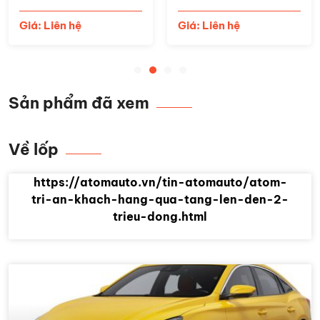
Giá: Liên hệ
Giá: Liên hệ
Sản phẩm đã xem
Về lốp
https://atomauto.vn/tin-atomauto/atom-
tri-an-khach-hang-qua-tang-len-den-2-
trieu-dong.html