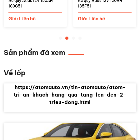
Ắc quy Atlas 12V 150AH
Ắc quy Atlas 12V 120AH
160G51
135F51
Giá: Liên hệ
Giá: Liên hệ
Sản phẩm đã xem
Về lốp
https://atomauto.vn/tin-atomauto/atom-
tri-an-khach-hang-qua-tang-len-den-2-
trieu-dong.html