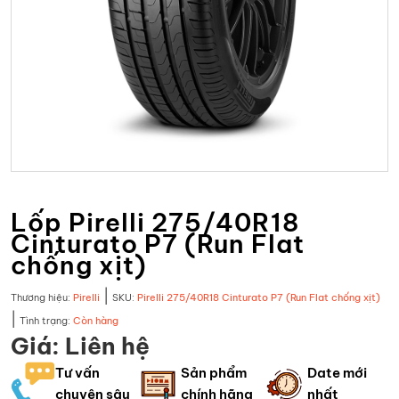
Lốp Pirelli 275/40R18
Cinturato P7 (Run Flat
chống xịt)
|
Thương hiệu:
Pirelli
SKU:
Pirelli 275/40R18 Cinturato P7 (Run Flat chống xịt)
|
Tình trạng:
Còn hàng
Giá: Liên hệ
Tư vấn
Sản phẩm
Date mới
chuyên sâu
chính hãng
nhất