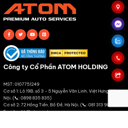
Công ty Cổ Phần ATOM HOLDING
MST: 0107751249
Cơ sở 1: Lô 19B, số 3 – 5 Nguyễn Văn Linh, Việt Hưng, Hà
Nội. (📞: 0898 835 835)
Cơ sở 2: 72 Hồng Tiến, Bồ Đề, Hà Nội. (📞: 081 313 9889)
Email: cskh@atomauto.vn
Điện thoại: 0247.306.3366