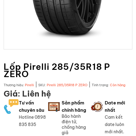
Lốp Pirelli 285/35R18 P
ZERO
|
|
Thương hiệu:
Pirelli
SKU:
Pirelli 285/35R18 P ZERO
Tình trạng:
Còn hàng
Giá: Liên hệ
Tư vấn
Sản phẩm
Date mới
chuyên sâu
chính hãng
nhất
Bảo hành
Hotline 0898
Cam kết
điện tử,
835 835
date luôn
chống hàng
mới nhất.
giả