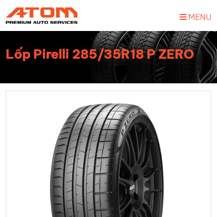
MENU
Lốp Pirelli 285/35R18 P ZERO