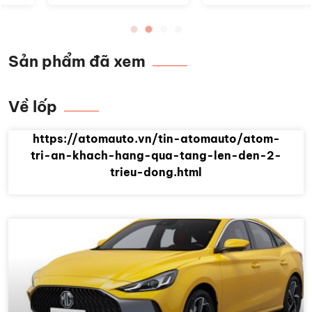
Sản phẩm đã xem
Về lốp
https://atomauto.vn/tin-atomauto/atom-
tri-an-khach-hang-qua-tang-len-den-2-
trieu-dong.html