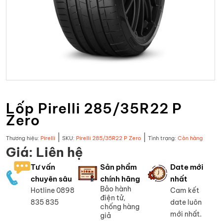
Lốp Pirelli 285/35R22 P
Zero
|
|
Thương hiệu:
Pirelli
SKU:
Pirelli 285/35R22 P Zero
Tình trạng:
Còn hàng
Giá: Liên hệ
Tư vấn
Sản phẩm
Date mới
chuyên sâu
chính hãng
nhất
Bảo hành
Hotline 0898
Cam kết
điện tử,
835 835
date luôn
chống hàng
mới nhất.
giả