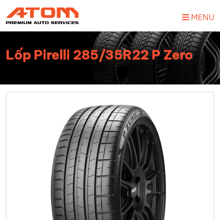
MENU
Lốp Pirelli 285/35R22 P Zero