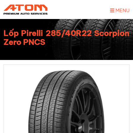
MENU
Lốp Pirelli 285/40R22 Scorpion
Zero PNCS