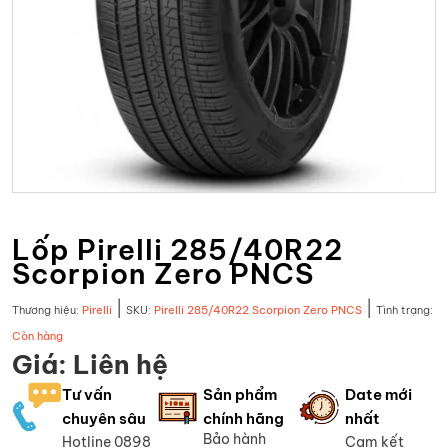
Lốp Pirelli 285/40R22
Scorpion Zero PNCS
|
|
Thương hiệu:
Pirelli
SKU:
Pirelli 285/40R22 Scorpion Zero PNCS
Tình trạng:
Còn hàng
Giá: Liên hệ
Tư vấn
Sản phẩm
Date mới
chuyên sâu
chính hãng
nhất
Bảo hành
Hotline 0898
Cam kết