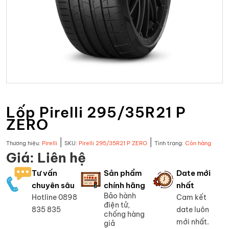
Lốp Pirelli 295/35R21 P
ZERO
|
|
Thương hiệu:
Pirelli
SKU:
Pirelli 295/35R21 P ZERO
Tình trạng:
Còn hàng
Giá: Liên hệ
Tư vấn
Sản phẩm
Date mới
chuyên sâu
chính hãng
nhất
Bảo hành
Hotline 0898
Cam kết
điện tử,
835 835
date luôn
chống hàng
mới nhất.
giả