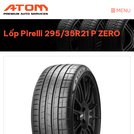
MENU
Lốp Pirelli 295/35R21 P ZERO