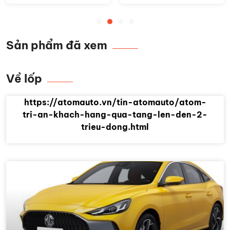
Sản phẩm đã xem
Về lốp
https://atomauto.vn/tin-atomauto/atom-
tri-an-khach-hang-qua-tang-len-den-2-
trieu-dong.html