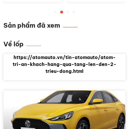
Sản phẩm đã xem
Về lốp
https://atomauto.vn/tin-atomauto/atom-
tri-an-khach-hang-qua-tang-len-den-2-
trieu-dong.html