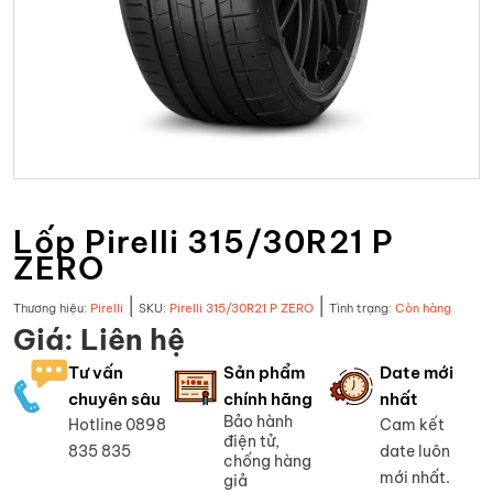
Lốp Pirelli 315/30R21 P
ZERO
|
|
Thương hiệu:
Pirelli
SKU:
Pirelli 315/30R21 P ZERO
Tình trạng:
Còn hàng
Giá: Liên hệ
Tư vấn
Sản phẩm
Date mới
chuyên sâu
chính hãng
nhất
Bảo hành
Hotline 0898
Cam kết
điện tử,
835 835
date luôn
chống hàng
mới nhất.
giả