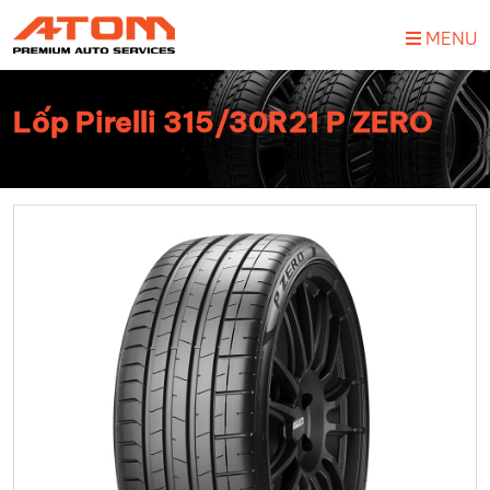
MENU
Lốp Pirelli 315/30R21 P ZERO