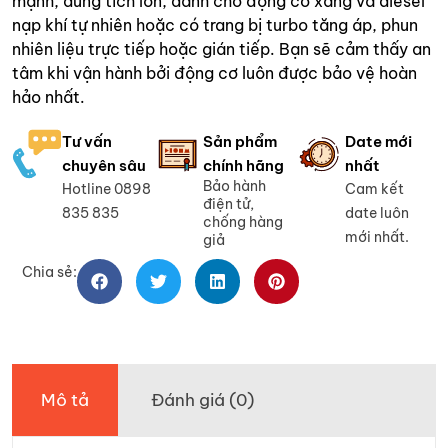
mạnh, dung tích lớn, dành cho động cơ xăng và diesel
nạp khí tự nhiên hoặc có trang bị turbo tăng áp, phun
nhiên liệu trực tiếp hoặc gián tiếp. Bạn sẽ cảm thấy an
tâm khi vận hành bởi động cơ luôn được bảo vệ hoàn
hảo nhất.
Tư vấn
Sản phẩm
Date mới
chuyên sâu
chính hãng
nhất
Bảo hành
Hotline 0898
Cam kết
điện tử,
835 835
date luôn
chống hàng
mới nhất.
giả
Chia sẻ:
Mô tả
Đánh giá (0)