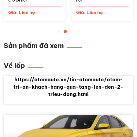
cho xe hơi
hơi
Giá: Liên hệ
Giá: Liên hệ
Sản phẩm đã xem
Về lốp
https://atomauto.vn/tin-atomauto/atom-
tri-an-khach-hang-qua-tang-len-den-2-
trieu-dong.html