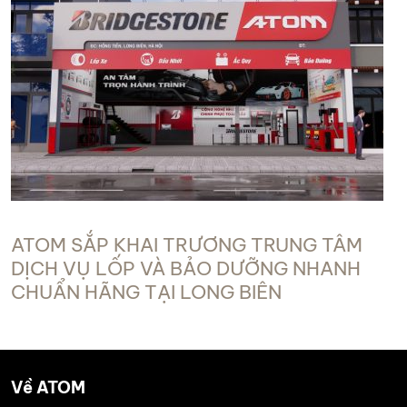
ATOM SẮP KHAI TRƯƠNG TRUNG TÂM
DỊCH VỤ LỐP VÀ BẢO DƯỠNG NHANH
CHUẨN HÃNG TẠI LONG BIÊN
Về ATOM