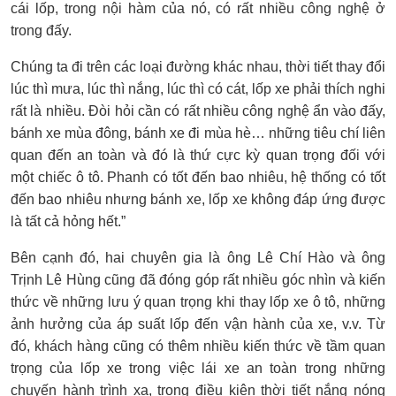
cái lốp, trong nội hàm của nó, có rất nhiều công nghệ ở
trong đấy.
Chúng ta đi trên các loại đường khác nhau, thời tiết thay đổi
lúc thì mưa, lúc thì nắng, lúc thì có cát, lốp xe phải thích nghi
rất là nhiều. Đòi hỏi cần có rất nhiều công nghệ ẩn vào đấy,
bánh xe mùa đông, bánh xe đi mùa hè… những tiêu chí liên
quan đến an toàn và đó là thứ cực kỳ quan trọng đối với
một chiếc ô tô. Phanh có tốt đến bao nhiêu, hệ thống có tốt
đến bao nhiêu nhưng bánh xe, lốp xe không đáp ứng được
là tất cả hỏng hết.”
Bên cạnh đó, hai chuyên gia là ông Lê Chí Hào và ông
Trịnh Lê Hùng cũng đã đóng góp rất nhiều góc nhìn và kiến
thức về những lưu ý quan trọng khi thay lốp xe ô tô, những
ảnh hưởng của áp suất lốp đến vận hành của xe, v.v. Từ
đó, khách hàng cũng có thêm nhiều kiến thức về tầm quan
trọng của lốp xe trong việc lái xe an toàn trong những
chuyến hành trình xa, trong điều kiện thời tiết nắng nóng