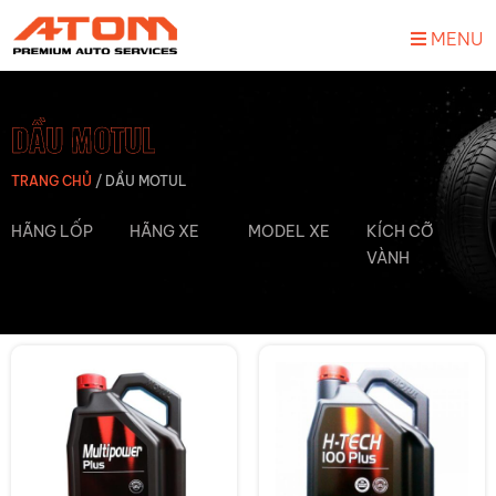
MENU
DẦU MOTUL
TRANG CHỦ
/
DẦU MOTUL
HÃNG LỐP
HÃNG XE
MODEL XE
KÍCH CỠ
VÀNH