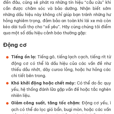
đến đâu, cũng sẽ phát ra những tín hiệu “cầu cứu” khi
cần được chăm sóc và bảo dưỡng. Nhận biết sớm
những dấu hiệu này không chỉ giúp bạn tránh những hư
hỏng nghiêm trọng, đảm bảo an toàn khi lái xe mà còn
kéo dài tuổi thọ cho “xế yêu”. Hãy cùng chúng tôi điểm
qua một số dấu hiệu cảnh báo thường gặp:
Động cơ
Tiếng ồn lạ:
Tiếng gõ, tiếng lạch cạch, tiếng rít từ
động cơ có thể là dấu hiệu của các vấn đề như
thiếu dầu nhớt, dây curoa lỏng, hoặc hư hỏng các
chi tiết bên trong.
Khó khởi động hoặc chết máy:
Có thể do ắc quy
yếu, hệ thống đánh lửa gặp vấn đề hoặc tắc nghẽn
nhiên liệu.
Giảm công suất, tăng tốc chậm:
Động cơ yếu, ì
ạch có thể do lọc gió bẩn, bugi mòn, hoặc các vấn