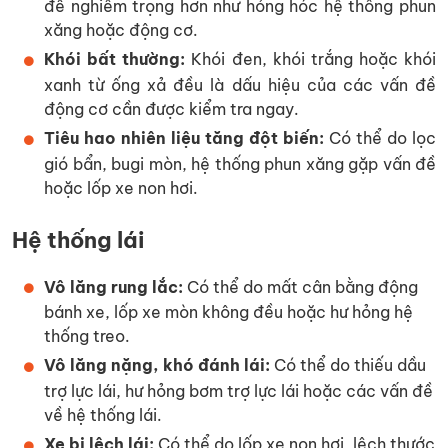
đề nghiêm trọng hơn như hỏng hóc hệ thống phun
xăng hoặc động cơ.
Khói bất thường:
Khói đen, khói trắng hoặc khói
xanh từ ống xả đều là dấu hiệu của các vấn đề
động cơ cần được kiểm tra ngay.
Tiêu hao nhiên liệu tăng đột biến:
Có thể do lọc
gió bẩn, bugi mòn, hệ thống phun xăng gặp vấn đề
hoặc lốp xe non hơi.
Hệ thống lái
Vô lăng rung lắc:
Có thể do mất cân bằng động
bánh xe, lốp xe mòn không đều hoặc hư hỏng hệ
thống treo.
Vô lăng nặng, khó đánh lái:
Có thể do thiếu dầu
trợ lực lái, hư hỏng bơm trợ lực lái hoặc các vấn đề
về hệ thống lái.
Xe bị lệch lái:
Có thể do lốp xe non hơi, lệch thước