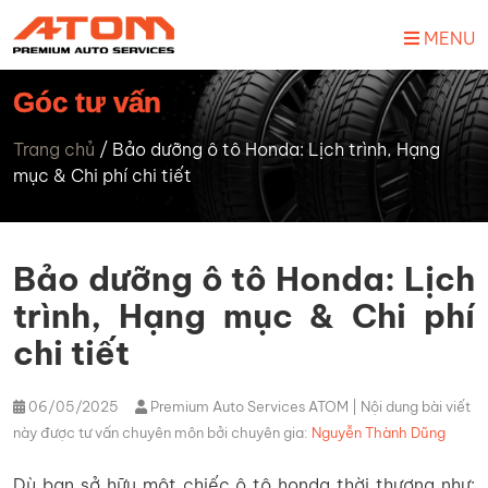
MENU
Góc tư vấn
Trang chủ
/
Bảo dưỡng ô tô Honda: Lịch trình, Hạng
mục & Chi phí chi tiết
Bảo dưỡng ô tô Honda: Lịch
trình, Hạng mục & Chi phí
chi tiết
06/05/2025
Premium Auto Services ATOM
| Nội dung bài viết
này được tư vấn chuyên môn bởi chuyên gia:
Nguyễn Thành Dũng
Dù bạn sở hữu một chiếc ô tô honda thời thượng như: