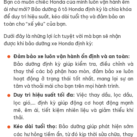
Bạn có muốn chiếc Honda của mình luôn vận hành êm
ái như mới? Bảo dưỡng ô tô Honda định kỳ là chìa khóa
để duy trì hiệu suất, kéo dài tuổi thọ và đảm bảo an
toàn cho “xế yêu” của bạn.
Dưới đây là những lợi ích tuyệt vời mà bạn sẽ nhận
được khi bảo dưỡng xe Honda định kỳ:
Đảm bảo xe luôn vận hành ổn định và an toàn:
Bảo dưỡng định kỳ giúp kiểm tra, điều chỉnh và
thay thế các bộ phận hao mòn, đảm bảo xe luôn
hoạt động ở trạng thái tốt nhất, mang lại sự an
tâm và thoải mái cho bạn trên mọi hành trình.
Duy trì hiệu suất tối đa:
Việc thay dầu, lọc dầu,
lọc gió,… định kỳ giúp động cơ hoạt động mạnh
mẽ, êm ái, tiết kiệm nhiên liệu và giảm thiểu khí
thải.
Kéo dài tuổi thọ:
Bảo dưỡng giúp phát hiện sớm
các hư hỏng tiềm ẩn, từ đó kịp thời sửa chữa, thay