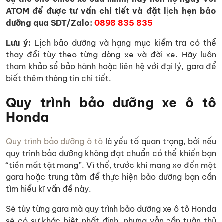
ATOM để được tư vấn chi tiết và đặt lịch hẹn bảo
dưỡng qua
SDT/Zalo:
0898 835 835
Lưu ý:
Lịch bảo dưỡng và hạng mục kiểm tra có thể
thay đổi tùy theo từng dòng xe và đời xe. Hãy luôn
tham khảo sổ bảo hành hoặc liên hệ với đại lý, gara để
biết thêm thông tin chi tiết.
Quy trình bảo dưỡng xe ô tô
Honda
Quy trình bảo dưỡng ô tô
là yếu tố quan trọng, bởi nếu
quy trình bảo dưỡng không đạt chuẩn có thể khiến bạn
“tiền mất tật mang”. Vì thế, trước khi mang xe đến một
gara hoặc trung tâm để thực hiện bảo dưỡng bạn cần
tìm hiểu kĩ vấn đề này.
Sẽ tùy từng gara mà quy trình bảo dưỡng xe ô tô Honda
sẽ có sự khác biệt nhất định, nhưng vẫn cần tuân thủ