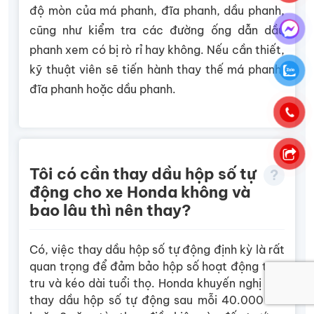
độ mòn của má phanh, đĩa phanh, dầu phanh,
cũng như kiểm tra các đường ống dẫn dầu
phanh xem có bị rò rỉ hay không. Nếu cần thiết,
kỹ thuật viên sẽ tiến hành thay thế má phanh,
đĩa phanh hoặc dầu phanh.
Tôi có cần thay dầu hộp số tự
động cho xe Honda không và
bao lâu thì nên thay?
Có, việc thay dầu hộp số tự động định kỳ là rất
quan trọng để đảm bảo hộp số hoạt động trơn
tru và kéo dài tuổi thọ. Honda khuyến nghị nên
thay dầu hộp số tự động sau mỗi 40.000 km