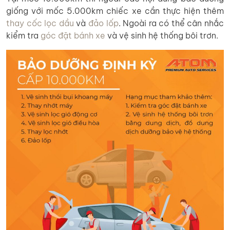
giống với mốc 5.000km chiếc xe cần thực hiện thêm
thay cốc lọc dầu
và
đảo lốp
. Ngoài ra có thể cân nhắc
kiểm tra
góc đặt bánh xe
và vệ sinh hệ thống bôi trơn.