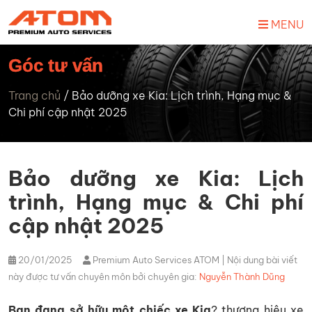
MENU
Góc tư vấn
Trang chủ
/
Bảo dưỡng xe Kia: Lịch trình, Hạng mục &
Chi phí cập nhật 2025
Bảo dưỡng xe Kia: Lịch
trình, Hạng mục & Chi phí
cập nhật 2025
20/01/2025
Premium Auto Services ATOM
| Nội dung bài viết
này được tư vấn chuyên môn bởi chuyên gia:
Nguyễn Thành Dũng
Bạn đang sở hữu một chiếc xe Kia
?
thương hiệu xe