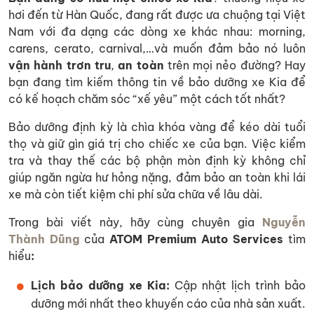
hơi đến từ Hàn Quốc, đang rất được ưa chuộng tại Việt
Nam với đa dạng các dòng xe khác nhau: morning,
carens, cerato, carnival,…
và muốn đảm bảo nó luôn
vận hành trơn tru
,
an toàn
trên mọi nẻo đường? Hay
bạn đang tìm kiếm thông tin về bảo dưỡng xe Kia để
có kế hoạch chăm sóc “xế yêu” một cách tốt nhất?
Bảo dưỡng định kỳ là chìa khóa vàng để kéo dài tuổi
thọ và giữ gìn giá trị cho chiếc xe của bạn. Việc kiểm
tra và thay thế các bộ phận mòn định kỳ không chỉ
giúp ngăn ngừa hư hỏng nặng, đảm bảo an toàn khi lái
xe mà còn tiết kiệm chi phí sửa chữa về lâu dài.
Trong bài viết này, hãy cùng chuyên gia
Nguyễn
Thành Dũng
của
ATOM Premium Auto Services
tìm
hiểu
:
Lịch bảo dưỡng xe Kia:
Cập nhật lịch trình bảo
dưỡng mới nhất theo khuyến cáo của nhà sản xuất.