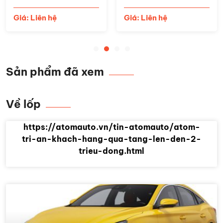
Giá: Liên hệ
Giá: Liên hệ
Sản phẩm đã xem
Về lốp
https://atomauto.vn/tin-atomauto/atom-
tri-an-khach-hang-qua-tang-len-den-2-
trieu-dong.html