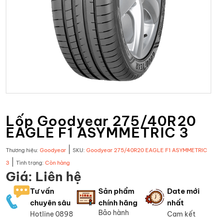
Lốp Goodyear 275/40R20
EAGLE F1 ASYMMETRIC 3
|
Thương hiệu:
Goodyear
SKU:
Goodyear 275/40R20 EAGLE F1 ASYMMETRIC
|
3
Tình trạng:
Còn hàng
Giá: Liên hệ
Tư vấn
Sản phẩm
Date mới
chuyên sâu
chính hãng
nhất
Bảo hành
Hotline 0898
Cam kết