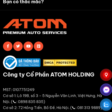
Bạn có thắc mắc?
Công ty Cổ Phần ATOM HOLDING
MST: 0107751249
Cơ sở 1: Lô 19B, số 3 – 5 Nguyễn Văn Linh, Việt Hưng, Hà
Nội. (📞: 0898 835 835)
Cơ sở 2: 72 Hồng Tiến, Bồ Đề, Hà Nội. (📞: 081 313 9889)