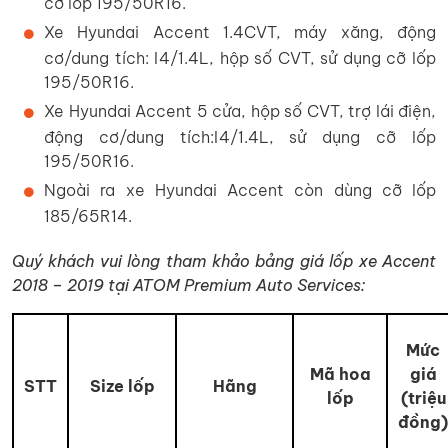
cỡ lốp 195/50R16.
Xe Hyundai Accent 1.4CVT, máy xăng, động
cơ/dung tích: I4/1.4L, hộp số CVT, sử dụng cỡ lốp
195/50R16.
Xe Hyundai Accent 5 cửa, hộp số CVT, trợ lái điện,
động cơ/dung tích:I4/1.4L, sử dụng cỡ lốp
195/50R16.
Ngoài ra xe Hyundai Accent còn dùng cỡ lốp
185/65R14.
Quý khách vui lòng tham khảo bảng giá lốp xe Accent
2018 – 2019 tại ATOM Premium Auto Services:
Mức
Mã hoa
giá
STT
Size lốp
Hãng
lốp
(triệu
đồng)