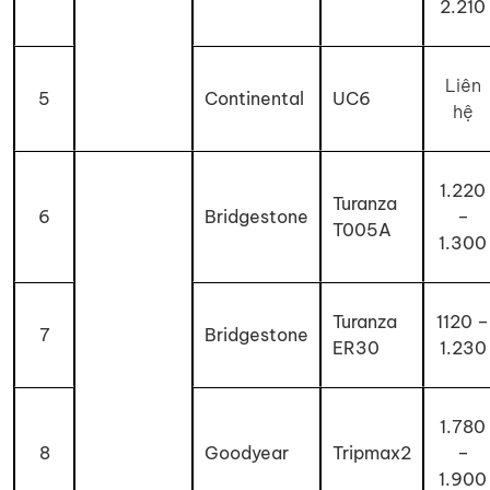
2.210
Liên
5
Continental
UC6
hệ
1.220
Turanza
6
Bridgestone
–
T005A
1.300
Turanza
1120 –
7
Bridgestone
ER30
1.230
1.780
8
Goodyear
Tripmax2
–
1.900