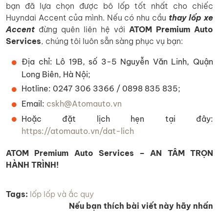
bạn đã lựa chọn được bô lốp tốt nhất cho chiếc
Huyndai Accent của mình. Nếu có nhu cầu
thay lốp xe
Accent
đừng quên liên hệ với
ATOM Premium Auto
Services
, chúng tôi luôn sẵn sàng phục vụ bạn:
Địa chỉ: Lô 19B, số 3-5 Nguyễn Văn Linh, Quận
Long Biên, Hà Nội;
Hotline: 0247 306 3366 / 0898 835 835;
Email:
cskh@Atomauto.vn
Hoặc đặt lịch hẹn tại đây:
https://atomauto.vn/dat-lich
ATOM Premium Auto Services – AN TÂM TRỌN
HÀNH TRÌNH!
Tags:
lốp
lốp và ắc quy
Nếu bạn thích bài viết này hãy nhấn