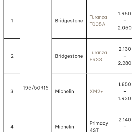
1.950
Turanza
1
Bridgestone
–
T005A
2.050
2.130
Turanza
2
Bridgestone
–
ER33
2.280
1.850
195/50R16
3
Michelin
XM2+
–
1.930
2.140
Primacy
4
Michelin
–
4ST