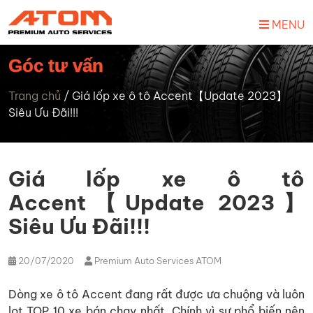
MENU
Góc tư vấn
Trang chủ
/
Giá lốp xe ô tô Accent【Update 2023】
Siêu Ưu Đãi!!!
Giá lốp xe ô tô
Accent【Update 2023】
Siêu Ưu Đãi!!!
20/07/2020
Premium Auto Services ATOM
Dòng xe ô tô Accent đang rất được ưa chuộng và luôn
lọt TOP 10 xe bán chạy nhất. Chính vì sự phổ biến nên