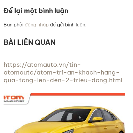
Để lại một bình luận
Bạn phải
đăng nhập
để gửi bình luận.
BÀI LIÊN QUAN
https://atomauto.vn/tin-
atomauto/atom-tri-an-khach-hang-
qua-tang-len-den-2-trieu-dong.html