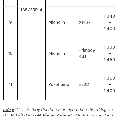
185/65R14
1.340
9
Michelin
XM2+
–
1.400
1.330
Primacy
10
Michelin
–
4ST
1.450
1.350
11
Yokohama
Es32
–
1.400
Lưu ý
: Giá lốp thay đổi theo biên động theo thị trường do
đó để biết được
giá lốp xe Accent
hiện tại bạn vui lòng