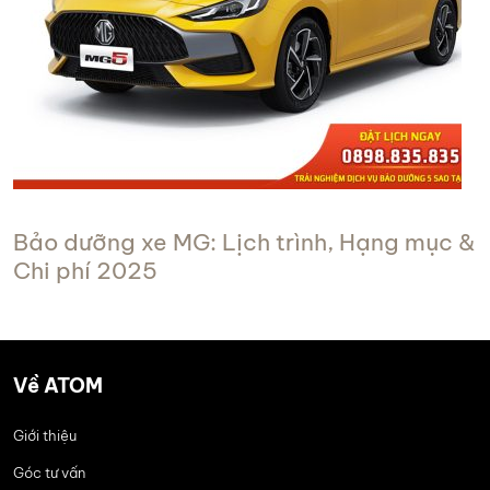
Bảo dưỡng xe MG: Lịch trình, Hạng mục &
Chi phí 2025
Về ATOM
Giới thiệu
Góc tư vấn